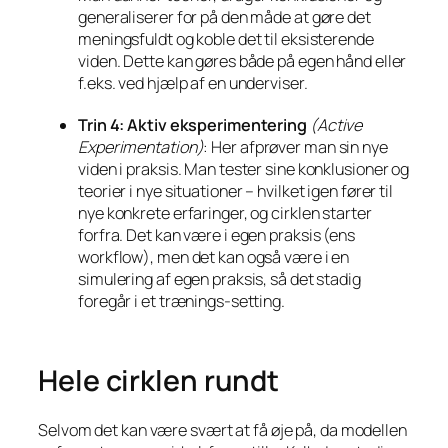
generaliserer for på den måde at gøre det
meningsfuldt og koble det til eksisterende
viden. Dette kan gøres både på egen hånd eller
f.eks. ved hjælp af en underviser.
Trin 4: Aktiv eksperimentering
(Active
Experimentation)
: Her afprøver man sin nye
viden i praksis. Man tester sine konklusioner og
teorier i nye situationer – hvilket igen fører til
nye konkrete erfaringer, og cirklen starter
forfra. Det kan være i egen praksis (ens
workflow), men det kan også være i en
simulering af egen praksis, så det stadig
foregår i et trænings-setting.
Hele cirklen rundt
Selvom det kan være svært at få øje på, da modellen