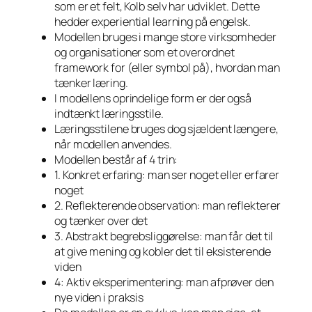
som er et felt, Kolb selv har udviklet. Dette
hedder experiential learning på engelsk.
Modellen bruges i mange store virksomheder
og organisationer som et overordnet
framework for (eller symbol på), hvordan man
tænker læring.
I modellens oprindelige form er der også
indtænkt læringsstile.
Læringsstilene bruges dog sjældent længere,
når modellen anvendes.
Modellen består af 4 trin:
1. Konkret erfaring: man ser noget eller erfarer
noget
2. Reflekterende observation: man reflekterer
og tænker over det
3. Abstrakt begrebsliggørelse: man får det til
at give mening og kobler det til eksisterende
viden
4: Aktiv eksperimentering: man afprøver den
nye viden i praksis