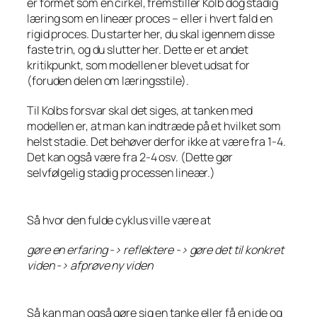
er formet som en cirkel, fremstiller Kolb dog stadig
læring som en lineær proces – eller i hvert fald en
rigid proces. Du starter her, du skal igennem disse
faste trin, og du slutter her. Dette er et andet
kritikpunkt, som modellen er blevet udsat for
(foruden delen om læringsstile).
Til Kolbs forsvar skal det siges, at tanken med
modellen er, at man kan indtræde på et hvilket som
helst stadie. Det behøver derfor ikke at være fra 1-4.
Det kan også være fra 2-4 osv. (Dette gør
selvfølgelig stadig processen lineær.)
Så hvor den fulde cyklus ville være at
gøre en erfaring -> reflektere -> gøre det til konkret
viden -> afprøve ny viden
Så kan man også gøre sig en tanke eller få en ide og