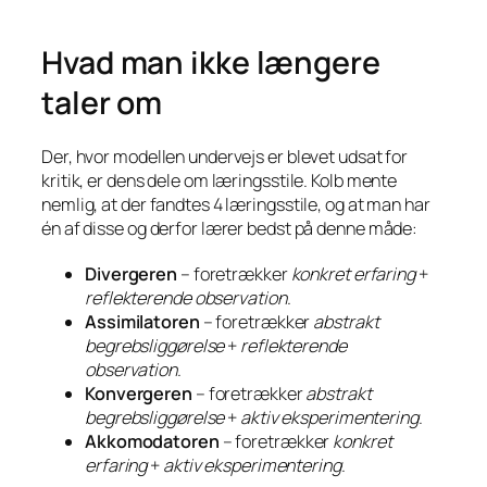
Hvad man ikke længere
taler om
Der, hvor modellen undervejs er blevet udsat for
kritik, er dens dele om læringsstile. Kolb mente
nemlig, at der fandtes 4 læringsstile, og at man har
én af disse og derfor lærer bedst på denne måde:
Divergeren
– foretrækker
konkret erfaring
+
reflekterende observation
.
Assimilatoren
– foretrækker
abstrakt
begrebsliggørelse
+
reflekterende
observation
.
Konvergeren
– foretrækker
abstrakt
begrebsliggørelse
+
aktiv eksperimentering
.
Akkomodatoren
– foretrækker
konkret
erfaring
+
aktiv eksperimentering
.