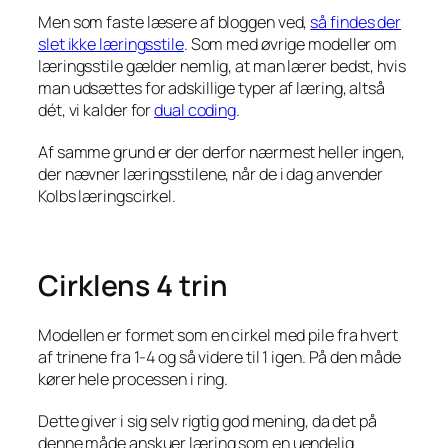
Men som faste læsere af bloggen ved,
så findes der
slet ikke læringsstile
. Som med øvrige modeller om
læringsstile gælder nemlig, at man lærer bedst, hvis
man udsættes for adskillige typer af læring, altså
dét, vi kalder for
dual coding
.
Af samme grund er der derfor nærmest heller ingen,
der nævner læringsstilene, når de i dag anvender
Kolbs læringscirkel.
Cirklens 4 trin
Modellen er formet som en cirkel med pile fra hvert
af trinene fra 1-4 og så videre til 1 igen. På den måde
kører hele processen i ring.
Dette giver i sig selv rigtig god mening, da det på
denne måde anskuer læring som en uendelig