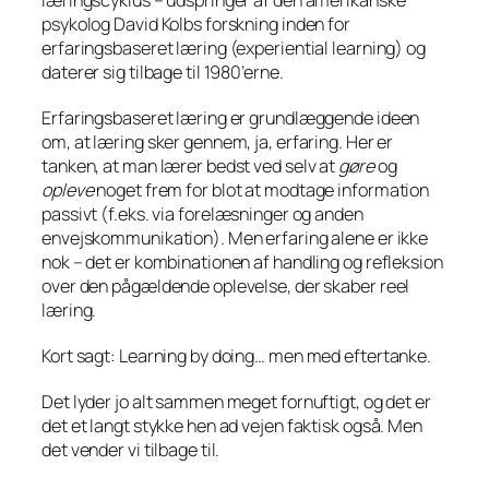
læringscyklus – udspringer af den amerikanske
psykolog David Kolbs forskning inden for
erfaringsbaseret læring (experiential learning) og
daterer sig tilbage til 1980’erne.
Erfaringsbaseret læring er grundlæggende ideen
om, at læring sker gennem, ja, erfaring. Her er
tanken, at man lærer bedst ved selv at
gøre
og
opleve
noget frem for blot at modtage information
passivt (f.eks. via forelæsninger og anden
envejskommunikation). Men erfaring alene er ikke
nok – det er kombinationen af handling og refleksion
over den pågældende oplevelse, der skaber reel
læring.
Kort sagt: Learning by doing… men med eftertanke.
Det lyder jo alt sammen meget fornuftigt, og det er
det et langt stykke hen ad vejen faktisk også. Men
det vender vi tilbage til.