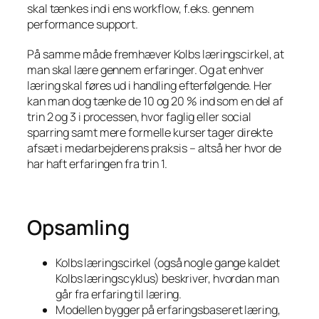
skal tænkes ind i ens workflow, f.eks. gennem
performance support.
På samme måde fremhæver Kolbs læringscirkel, at
man skal lære gennem erfaringer. Og at enhver
læring skal føres ud i handling efterfølgende. Her
kan man dog tænke de 10 og 20 % ind som en del af
trin 2 og 3 i processen, hvor faglig eller social
sparring samt mere formelle kurser tager direkte
afsæt i medarbejderens praksis – altså her hvor de
har haft erfaringen fra trin 1.
Opsamling
Kolbs læringscirkel (også nogle gange kaldet
Kolbs læringscyklus) beskriver, hvordan man
går fra erfaring til læring.
Modellen bygger på erfaringsbaseret læring,