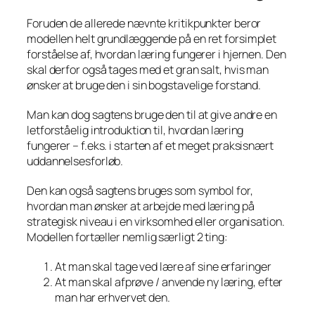
Foruden de allerede nævnte kritikpunkter beror
modellen helt grundlæggende på en ret forsimplet
forståelse af, hvordan læring fungerer i hjernen. Den
skal derfor også tages med et gran salt, hvis man
ønsker at bruge den i sin bogstavelige forstand.
Man kan dog sagtens bruge den til at give andre en
letforståelig introduktion til, hvordan læring
fungerer – f.eks. i starten af et meget praksisnært
uddannelsesforløb.
Den kan også sagtens bruges som symbol for,
hvordan man ønsker at arbejde med læring på
strategisk niveau i en virksomhed eller organisation.
Modellen fortæller nemlig særligt 2 ting:
At man skal tage ved lære af sine erfaringer
At man skal afprøve / anvende ny læring, efter
man har erhvervet den.