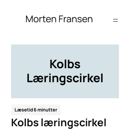
Spring
til
indhold
Kolbs læringscirkel