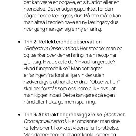
det kan være en opgave, en situation eller en
hændelse. Det er udgangspunktet for den
pågældende læringscyklus. På den måde kan
man altså i teorien have en ny læringscyklus,
hver gang man gør sig en ny erfaring.
Trin 2: Reflekterende observation
(Reflective Observation)
: Her stopper man op
og tænker over den erfaring, man netop har
gjort sig. Hvad skete der? Hvad fungerede?
Hvad fungerede ikke? Man betragter
erfaringen fra forskellige vinkler uden
nødvendigvis at handle endnu. “Observation”
skal her forstås som ens indre blik – dvs., at
man kigger indad. Dette kan gøres på egen
hånd eller f.eks. gennem sparring.
Trin 3: Abstrakt begrebsliggørelse
(Abstract
Conceptualization)
: Her omdanner man sine
refleksioner til konkret viden eller forståelse.
Man danner teorier, drager konklusioner og