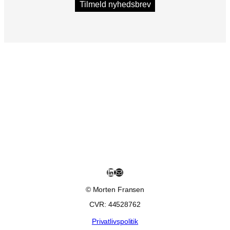
Tilmeld nyhedsbrev
LinkedIn
Mail
© Morten Fransen
CVR: 44528762
Privatlivspolitik