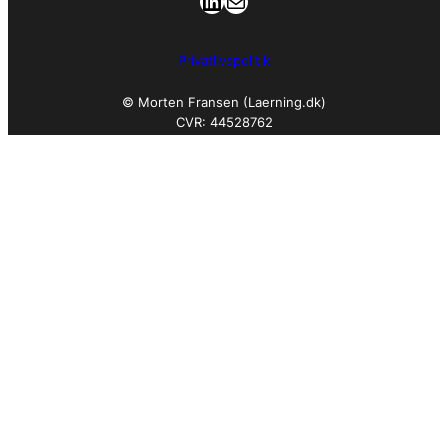
LinkedIn
Mail
Privatlivspolitik
© Morten Fransen (Laerning.dk)
CVR: 44528762