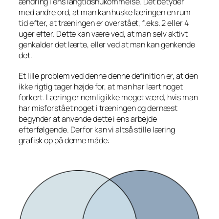
ændring i ens langtidshukommelse. Det betyder
med andre ord, at man kan huske læringen en rum
tid efter, at træningen er overstået, f.eks. 2 eller 4
uger efter. Dette kan være ved, at man selv aktivt
genkalder det lærte, eller ved at man kan genkende
det.
Et lille problem ved denne denne definition er, at den
ikke rigtig tager højde for, at man har lært noget
forkert. Læring er nemlig ikke meget værd, hvis man
har misforstået noget i træningen og dernæst
begynder at anvende dette i ens arbejde
efterfølgende. Derfor kan vi altså stille læring
grafisk op på denne måde: