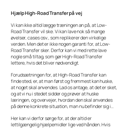
Hjælp High-Road Transfer på vej
Vi kan ikke altid lægge træningen an på, at Low-
Road Transfer vil ske. Vi kan lave nok så mange
øvelser, cases osv., som replikerer den virkelige
verden. Men det er ikke nogen garanti for, at Low-
Road Transfer sker. Derfor kan vi med rette lave
nogle små tiltag, som gør High-Road Transfer
lettere, hvis det bliver nødvendigt.
Forudsætningen for, at High-Road Transfer kan
finde sted, er, at man først og fremmest kan huske,
at noget skal anvendes. Lad os antage, at det er sket,
og at vi nu i stedet sidder og prøver at huske
læringen, og overvejer, hvordan den skal anvendes
på denne konkrete situation, man nu befinder sig i…
Her kan vi derfor sørge for, at der altid er
lettilgængelig hjælpemidler lige ved hånden. Hvis