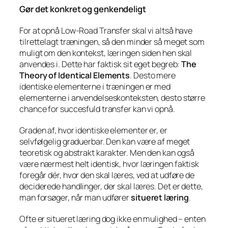
Gør det konkret og genkendeligt
For at opnå Low-Road Transfer skal vi altså have
tilrettelagt træningen, så den minder så meget som
muligt om den kontekst, læringen siden hen skal
anvendes i. Dette har faktisk sit eget begreb:
The
Theory of Identical Elements
. Desto mere
identiske elementerne i træningen er med
elementerne i anvendelseskonteksten, desto større
chance for succesfuld transfer kan vi opnå.
Graden af, hvor identiske elementer er, er
selvfølgelig graduerbar. Den kan være af meget
teoretisk og abstrakt karakter. Men den kan også
være nærmest helt identisk, hvor læringen faktisk
foregår dér, hvor den skal læres, ved at udføre de
deciderede handlinger, der skal læres. Det er dette,
man forsøger, når man udfører
situeret læring
.
Ofte er situeret læring dog ikke en mulighed – enten