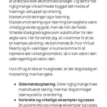
af praktiske eller økonomiske årsager. Og derfor har
rigtig mange virksomheder bygget det meste af
trænings-setuppet op omkring
klasserumstræninger og e-learning.
Klasserumstræning og e-learning kan sagtens være
virkelig givende og godt, men de må i de fleste
tilfælde stadig betragtes som substitutter for den
ægte vare. Her forventer jeg, at vi kommer til at se
en kæmpe udvikling i de kommende år, hvor Virtual
Reality og AI-værktøjer vil kunne komme til at
replikere den virkelige kontekst, så vi kan være i den
uden egentlig at være i den.
Hvis VR og AI ikke er muligheder, er der dog stadig en
masse ting, man kan gøre.
Sidemandsoplæring
: Deler rigtig mange træk
med situeret læring, men har dog en meget
større praktis-orientering.
Konkrete og virkelige eksempler og cases
:
Brug konkrete og virkelige eksempler og cases,