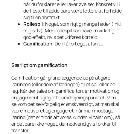
når du forklarer eller laver øvelser. Konkret vil i
de fleste tilfælde bare være lettere at forholde
sig til en abstrakt.
Rollespil
: Noget, som rigtig mange hader (inkl.
mig selv). Men rollespil kan have en virkelig
god effekt, hvis det udføres korrekt.
Gamification
: Den får sit eget afsnit…
Særligt om gamification
Gamification går grundlæggende ud på at gøre
læringen (eller dele af læringen) til et spil eller en
leg. Når der tales om gamificaiton, er motivation og
engagement rigitg ofte omdrejningspunktet. Men
selvom det selvfølgelig er ønskværdigt, at man skal
være motiveret og engageret, når man modtager
læring (det er trods alt vores kunder, vi taler om), så
er det bare ikke noget, der nødvendigvis fordrer til
transfer.