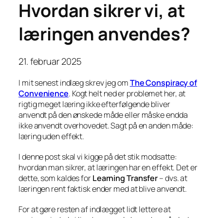
Hvordan sikrer vi, at
læringen anvendes?
21. februar 2025
I mit senest indlæg skrev jeg om
The Conspiracy of
Convenience
. Kogt helt ned er problemet her, at
rigtig meget læring ikke efterfølgende bliver
anvendt på den ønskede måde eller måske endda
ikke anvendt overhovedet. Sagt på en anden måde:
læring uden effekt.
I denne post skal vi kigge på det stik modsatte:
hvordan man sikrer, at læringen har en effekt. Det er
dette, som kaldes for
Learning Transfer
– dvs. at
læringen rent faktisk ender med at blive anvendt.
For at gøre resten af indlægget lidt lettere at