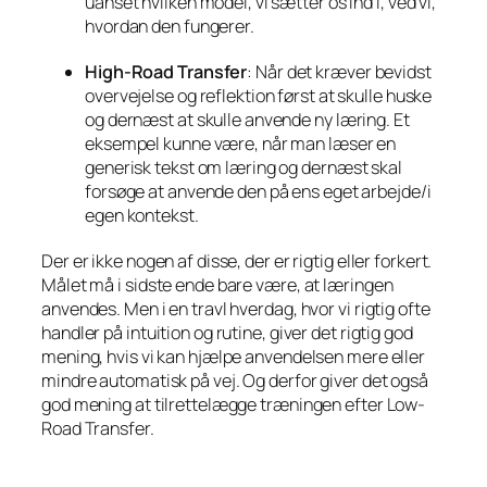
uanset hvilken model, vi sætter os ind i, ved vi,
hvordan den fungerer.
High-Road Transfer
: Når det kræver bevidst
overvejelse og reflektion først at skulle huske
og dernæst at skulle anvende ny læring. Et
eksempel kunne være, når man læser en
generisk tekst om læring og dernæst skal
forsøge at anvende den på ens eget arbejde/i
egen kontekst.
Der er ikke nogen af disse, der er rigtig eller forkert.
Målet må i sidste ende bare være, at læringen
anvendes. Men i en travl hverdag, hvor vi rigtig ofte
handler på intuition og rutine, giver det rigtig god
mening, hvis vi kan hjælpe anvendelsen mere eller
mindre automatisk på vej. Og derfor giver det også
god mening at tilrettelægge træningen efter Low-
Road Transfer.