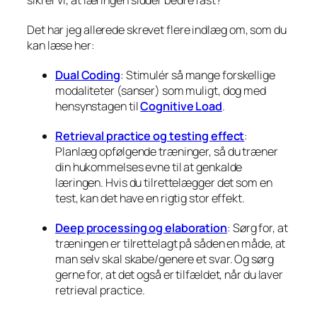
sikrer vi, at læringen sidder bedre fast?
Det har jeg allerede skrevet flere indlæg om, som du
kan læse her:
Dual Coding
: Stimulér så mange forskellige
modaliteter (sanser) som muligt, dog med
hensynstagen til
Cognitive Load
.
Retrieval practice og testing effect
:
Planlæg opfølgende træninger, så du træner
din hukommelses evne til at genkalde
læringen. Hvis du tilrettelægger det som en
test, kan det have en rigtig stor effekt.
Deep processing og elaboration
: Sørg for, at
træningen er tilrettelagt på såden en måde, at
man selv skal skabe/genere et svar. Og sørg
gerne for, at det også er tilfældet, når du laver
retrieval practice.