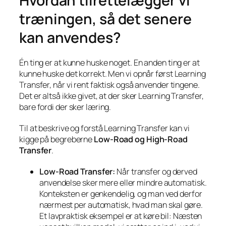
Hvordan tilrettelægger vi
træningen, så det senere
kan anvendes?
Én ting er at kunne huske noget. En anden ting er at
kunne huske det korrekt. Men vi opnår først Learning
Transfer, når vi rent faktisk også anvender tingene.
Det er altså ikke givet, at der sker Learning Transfer,
bare fordi der sker læring.
Til at beskrive og forstå Learning Transfer kan vi
kigge på begreberne
Low-Road og High-Road
Transfer
.
Low-Road Transfer:
Når transfer og derved
anvendelse sker mere eller mindre automatisk.
Konteksten er genkendelig, og man ved derfor
nærmest per automatisk, hvad man skal gøre.
Et lavpraktisk eksempel er at køre bil: Næsten