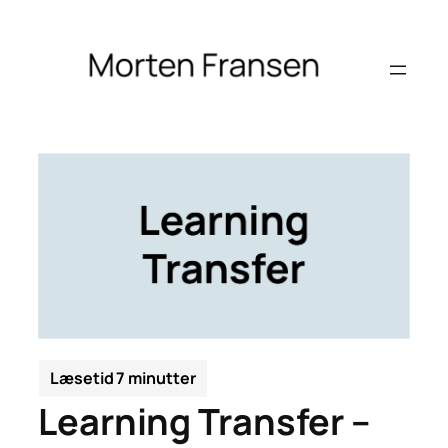
Spring
til
indhold
Learning Transfer –