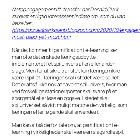
Netop engagement ift. transfer har Donald Clark
skrevet et rigtig interessant indlæg om, som du kan
læse her:
https://donaldclarkplanb.blogspot.com/2020/10/engage
most-used-yet-most.html
Når det kommer til gamification i e-learning, ser
man ofte det ønskede læringsudbytte
implementeret i et spilunivers af en eller anden
slags. Men for at sikre transfer, kan læringen ikke
være i spillet… læringen skal i stedet være spillet.
Det er altså ikke nok at have et spilunivers, hvor man
ved forskellige stationer/poster skal svare på et
spørgsmål eller løse en opgave. I stedet skal
spiluniverset så vidt muligt matche den virkelig, som
læringen efterfølgende skal anvendes i.
Man kan altså derfor tale om, at gamification i e-
learning i virkeligheden skal være en slags rollespil.