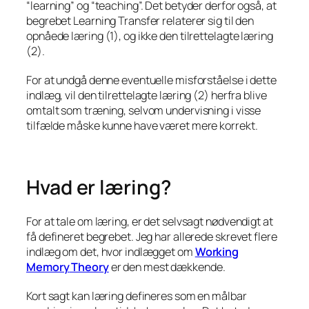
“learning” og “teaching”. Det betyder derfor også, at
begrebet Learning Transfer relaterer sig til den
opnåede læring (1), og ikke den tilrettelagte læring
(2).
For at undgå denne eventuelle misforståelse i dette
indlæg, vil den tilrettelagte læring (2) herfra blive
omtalt som træning, selvom undervisning i visse
tilfælde måske kunne have været mere korrekt.
Hvad er læring?
For at tale om læring, er det selvsagt nødvendigt at
få defineret begrebet. Jeg har allerede skrevet flere
indlæg om det, hvor indlægget om
Working
Memory
Theory
er den mest dækkende.
Kort sagt kan læring defineres som en målbar