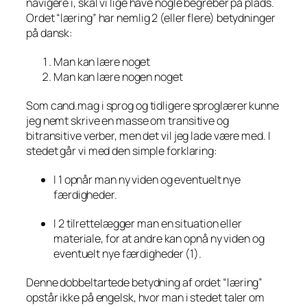
navigere i, skal vi lige have nogle begreber på plads.
Ordet “læring” har nemlig 2 (eller flere) betydninger
på dansk:
Man kan lære noget
Man kan lære nogen noget
Som cand.mag i sprog og tidligere sproglærer kunne
jeg nemt skrive en masse om transitive og
bitransitive verber, men det vil jeg lade være med. I
stedet går vi med den simple forklaring:
I 1 opnår man ny viden og eventuelt nye
færdigheder.
I 2 tilrettelægger man en situation eller
materiale, for at andre kan opnå ny viden og
eventuelt nye færdigheder (1).
Denne dobbeltartede betydning af ordet “læring”
opstår ikke på engelsk, hvor man i stedet taler om